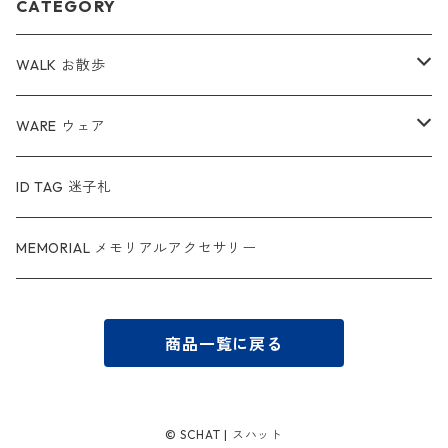
CATEGORY
WALK お散歩
ハーネス
WARE ウェア
リード
服
ID TAG 迷子札
カラー
スヌード
MEMORIAL メモリアルアクセサリー
マナーバッグ
商品一覧に戻る
© SCHAT | スハット