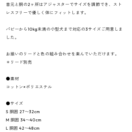
首元と胴の2ヶ所はアジャスターでサイズを調節でき、スト
レスフリーで優しく体にフィットします。
パピーから10kg未満の小型犬まで対応の3サイズご用意しま
した。
お揃いのリードと色の組み合わせを楽んでいただけます。
＊リード別売
●素材
コットン×ポリエステル
●サイズ
S 胴囲 27〜32cm
M 胴囲 34〜40cm
L 胴囲 42〜48cm