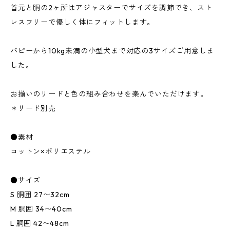
首元と胴の2ヶ所はアジャスターでサイズを調節でき、スト
レスフリーで優しく体にフィットします。
パピーから10kg未満の小型犬まで対応の3サイズご用意しま
した。
お揃いのリードと色の組み合わせを楽んでいただけます。
＊リード別売
●素材
コットン×ポリエステル
●サイズ
S 胴囲 27〜32cm
M 胴囲 34〜40cm
L 胴囲 42〜48cm