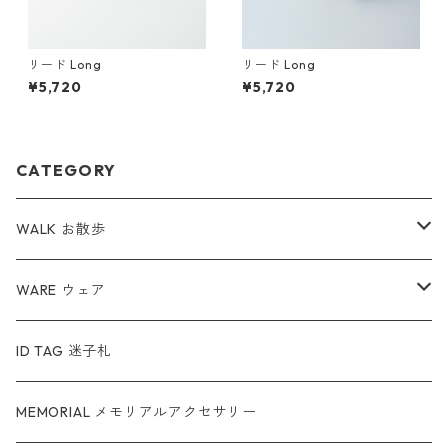
リード Long
リード Long
¥5,720
¥5,720
CATEGORY
WALK お散歩
ハーネス
WARE ウェア
リード
服
ID TAG 迷子札
カラー
スヌード
MEMORIAL メモリアルアクセサリー