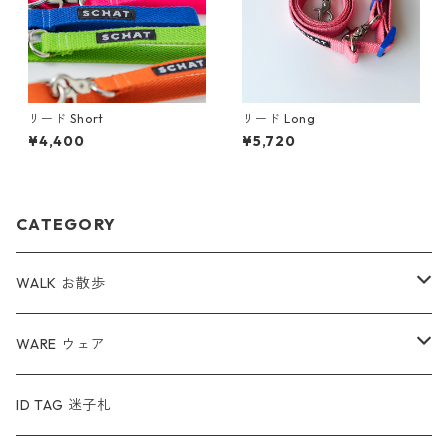
リード Short
リード Long
¥4,400
¥5,720
CATEGORY
WALK お散歩
ハーネス
WARE ウェア
リード
服
ID TAG 迷子札