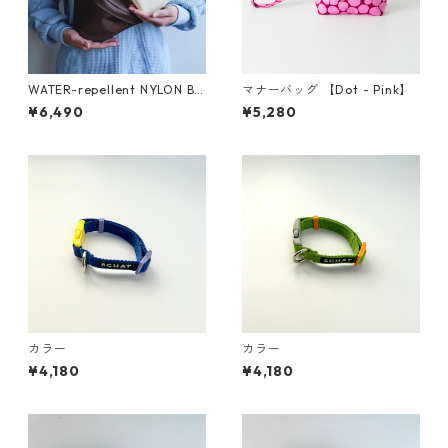
WATER-repellent NYLON BA
マナーバッグ 【Dot - Pink】
G
¥6,490
¥5,280
カラー
カラー
¥4,180
¥4,180